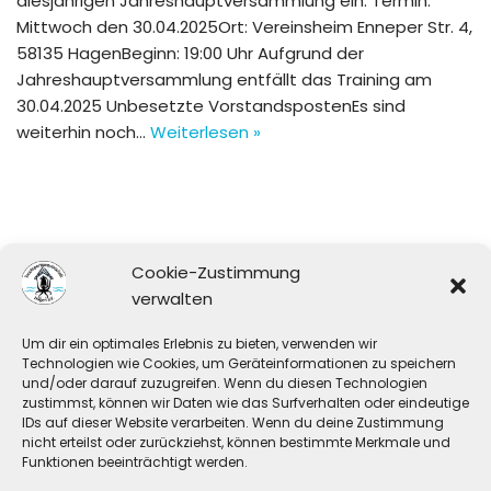
diesjährigen Jahreshauptversammlung ein. Termin:
Mittwoch den 30.04.2025Ort: Vereinsheim Enneper Str. 4,
58135 HagenBeginn: 19:00 Uhr Aufgrund der
Jahreshauptversammlung entfällt das Training am
30.04.2025 Unbesetzte VorstandspostenEs sind
weiterhin noch…
Weiterlesen »
Cookie-Zustimmung
1
2
3
Weiter »
verwalten
Um dir ein optimales Erlebnis zu bieten, verwenden wir
Technologien wie Cookies, um Geräteinformationen zu speichern
Die TSG Hagen e.V. wird unterstützt durch:
und/oder darauf zuzugreifen. Wenn du diesen Technologien
zustimmst, können wir Daten wie das Surfverhalten oder eindeutige
IDs auf dieser Website verarbeiten. Wenn du deine Zustimmung
nicht erteilst oder zurückziehst, können bestimmte Merkmale und
Funktionen beeinträchtigt werden.